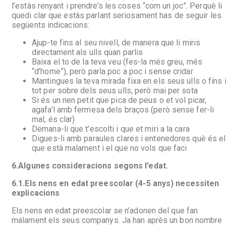
l’estàs renyant i prendre’s les coses “com un joc”. Perquè li
quedi clar que estàs parlant seriosament has de seguir les
següents indicacions:
Ajup-te fins al seu nivell, de manera que li miris
directament als ulls quan parlis
Baixa el to de la teva veu (fes-la més greu, més
“d’home”), però parla poc a poc i sense cridar
Mantingues la teva mirada fixa en els seus ulls o fins 
tot per sobre dels seus ulls, però mai per sota
Si és un nen petit que pica de peus o et vol picar,
agafa’l amb fermesa dels braços (però sense fer-li
mal, és clar)
Demana-li que t’escolti i que et miri a la cara
Digues-li amb paraules clares i entenedores què és el
que està malament i el que no vols que faci
6.
Algunes consideracions segons l’edat.
6.1.
Els nens en edat preescolar (4-5 anys) necessiten
explicacions
Els nens en edat preescolar se n’adonen del que fan
malament els seus companys. Ja han après un bon nombre