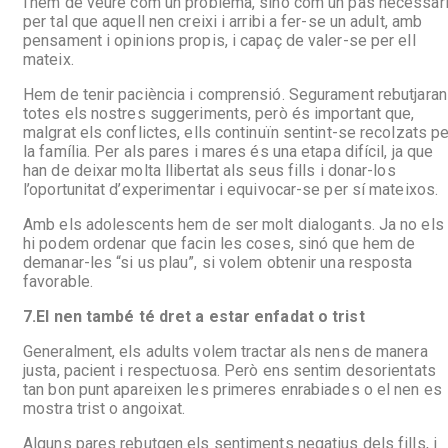
l’hem de veure com un problema, sinó com un pas necessar
per tal que aquell nen creixi i arribi a fer-se un adult, amb
pensament i opinions propis, i capaç de valer-se per ell
mateix.
Hem de tenir paciència i comprensió. Segurament rebutjaran
totes els nostres suggeriments, però és important que,
malgrat els conflictes, ells continuïn sentint-se recolzats pe
la família. Per als pares i mares és una etapa difícil, ja que
han de deixar molta llibertat als seus fills i donar-los
l’oportunitat d’experimentar i equivocar-se per sí mateixos.
Amb els adolescents hem de ser molt dialogants. Ja no els
hi podem ordenar que facin les coses, sinó que hem de
demanar-les “si us plau”, si volem obtenir una resposta
favorable.
7.
El nen també té dret a estar enfadat o trist
Generalment, els adults volem tractar als nens de manera
justa, pacient i respectuosa. Però ens sentim desorientats
tan bon punt apareixen les primeres enrabiades o el nen es
mostra trist o angoixat.
Alguns pares rebutgen els sentiments negatius dels fills, i