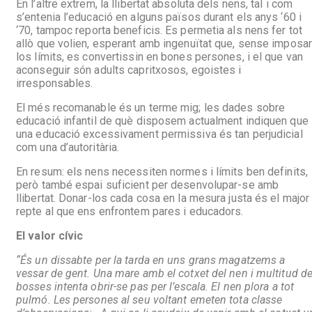
En l’altre extrem, la llibertat absoluta dels nens, tal i com
s’entenia l’educació en alguns països durant els anys ‘60 i
‘70, tampoc reporta beneficis. Es permetia als nens fer tot
allò que volien, esperant amb ingenuïtat que, sense imposar
los límits, es convertissin en bones persones, i el que van
aconseguir són adults capritxosos, egoistes i
irresponsables.
El més recomanable és un terme mig; les dades sobre
educació infantil de què disposem actualment indiquen que
una educació excessivament permissiva és tan perjudicial
com una d’autoritària.
En resum: els nens necessiten normes i límits ben definits,
però també espai suficient per desenvolupar-se amb
llibertat. Donar-los cada cosa en la mesura justa és el major
repte al que ens enfrontem pares i educadors.
El valor cívic
“És un dissabte per la tarda en uns grans magatzems a
vessar de gent. Una mare amb el cotxet del nen i multitud d
bosses intenta obrir-se pas per l’escala. El nen plora a tot
pulmó. Les persones al seu voltant emeten tota classe