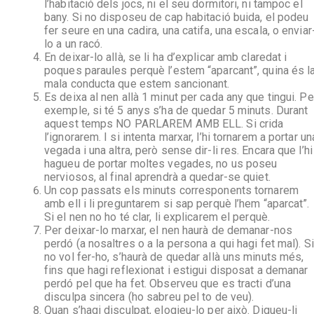
l’habitació dels jocs, ni el seu dormitori, ni tampoc el
bany. Si no disposeu de cap habitació buida, el podeu
fer seure en una cadira, una catifa, una escala, o enviar
lo a un racó.
En deixar-lo allà, se li ha d’explicar amb claredat i
poques paraules perquè l’estem “aparcant”, quina és l
mala conducta que estem sancionant.
Es deixa al nen allà 1 minut per cada any que tingui. Pe
exemple, si té 5 anys s’ha de quedar 5 minuts. Durant
aquest temps NO PARLAREM AMB ELL. Si crida
l’ignorarem. I si intenta marxar, l’hi tornarem a portar un
vegada i una altra, però sense dir-li res. Encara que l’hi
hagueu de portar moltes vegades, no us poseu
nerviosos, al final aprendrà a quedar-se quiet.
Un cop passats els minuts corresponents tornarem
amb ell i li preguntarem si sap perquè l’hem “aparcat”.
Si el nen no ho té clar, li explicarem el perquè.
Per deixar-lo marxar, el nen haurà de demanar-nos
perdó (a nosaltres o a la persona a qui hagi fet mal). Si
no vol fer-ho, s’haurà de quedar allà uns minuts més,
fins que hagi reflexionat i estigui disposat a demanar
perdó pel que ha fet. Observeu que es tracti d’una
disculpa sincera (ho sabreu pel to de veu).
Quan s’hagi disculpat, elogieu-lo per això. Digueu-li