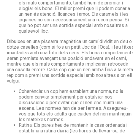
els mals comportaments, també hem de premiar i
elogiar els bons. El millor premi que li podem donar a
un nen és atenció, lloances i amor. Els caramels i les
joguines no són necessariament una recompensa. Sí
que ho pot ser una sortida especial amb nosaltres a
qualsevol lloc.
Dibuixeu en una pissarra magnètica un camí dividit en deu o
dotze caselles (com si fos un petit Joc de l’Oca), i feu fitxe
imantades amb una foto dels nens. Els bons comportament
seran premiats avançant una posició endavant en el camí,
mentre que els mals comportaments implicaran retrocedir
una casella enrere. Cada cop que un nen arriba fins a la met
rep com a premi una sortida especial amb nosaltres a on ell
vulgui.
Coherència: un cop hem establert una norma, no la
podem canviar simplement per estalviar-nos
discussions o per evitar que el nen ens munti una
escena. Les normes han de ser fermes. Assegureu-
vos que tots els adults que cuiden del nen mantinguin
les mateixes normes.
Rutina: Els pares heu de mantenir la casa ordenada i
establir una rutina diària (les hores de llevar-se, de