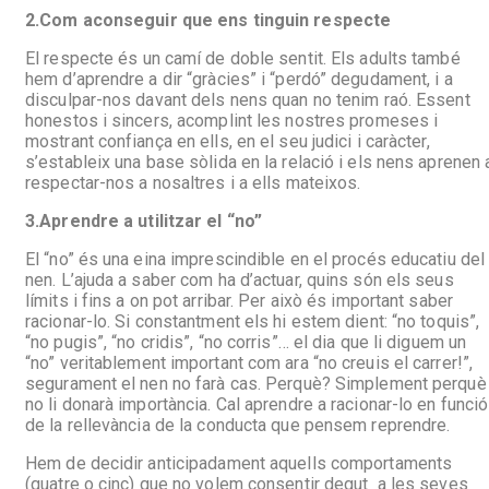
2.
Com aconseguir que ens tinguin respecte
El respecte és un camí de doble sentit. Els adults també
hem d’aprendre a dir “gràcies” i “perdó” degudament, i a
disculpar-nos davant dels nens quan no tenim raó. Essent
honestos i sincers, acomplint les nostres promeses i
mostrant confiança en ells, en el seu judici i caràcter,
s’estableix una base sòlida en la relació i els nens aprenen 
respectar-nos a nosaltres i a ells mateixos.
3.
Aprendre a utilitzar el “no”
El “no” és una eina imprescindible en el procés educatiu del
nen. L’ajuda a saber com ha d’actuar, quins són els seus
límits i fins a on pot arribar. Per això és important saber
racionar-lo. Si constantment els hi estem dient: “no toquis”,
“no pugis”, “no cridis”, “no corris”… el dia que li diguem un
“no” veritablement important com ara “no creuis el carrer!”,
segurament el nen no farà cas. Perquè? Simplement perquè
no li donarà importància. Cal aprendre a racionar-lo en funció
de la rellevància de la conducta que pensem reprendre.
Hem de decidir anticipadament aquells comportaments
(quatre o cinc) que no volem consentir degut a les seves