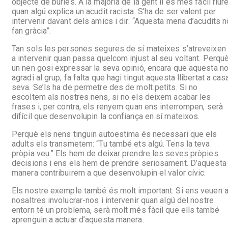
objecte de burles. A la majoria de la gent li és més fàcil riur
quan algú explica un acudit racista. S’ha de ser valent per
intervenir davant dels amics i dir: “Aquesta mena d’acudits n
fan gràcia”.
Tan sols les persones segures de sí mateixes s’atreveixen
a intervenir quan passa quelcom injust al seu voltant. Perqu
un nen gosi expressar la seva opinió, encara que aquesta n
agradi al grup, fa falta que hagi tingut aquesta llibertat a cas
seva. Se’ls ha de permetre des de molt petits. Si no
escoltem als nostres nens, si no els deixem acabar les
frases i, per contra, els renyem quan ens interrompen, serà
difícil que desenvolupin la confiança en sí mateixos.
Perquè els nens tinguin autoestima és necessari que els
adults els transmetem: “Tu també ets algú. Tens la teva
pròpia veu.” Els hem de deixar prendre les seves pròpies
decisions i ens els hem de prendre seriosament. D’aquesta
manera contribuirem a que desenvolupin el valor cívic.
Els nostre exemple també és molt important. Si ens veuen 
nosaltres involucrar-nos i intervenir quan algú del nostre
entorn té un problema, serà molt més fàcil que ells també
aprenguin a actuar d’aquesta manera.