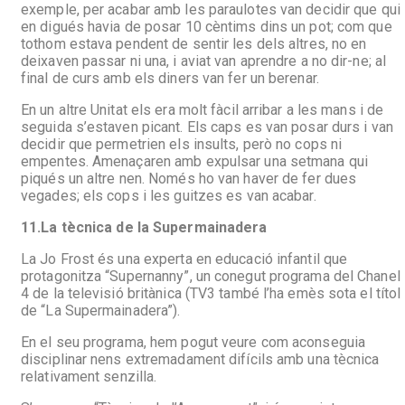
exemple, per acabar amb les paraulotes van decidir que qui
en digués havia de posar 10 cèntims dins un pot; com que
tothom estava pendent de sentir les dels altres, no en
deixaven passar ni una, i aviat van aprendre a no dir-ne; al
final de curs amb els diners van fer un berenar.
En un altre Unitat els era molt fàcil arribar a les mans i de
seguida s’estaven picant. Els caps es van posar durs i van
decidir que permetrien els insults, però no cops ni
empentes. Amenaçaren amb expulsar una setmana qui
piqués un altre nen. Només ho van haver de fer dues
vegades; els cops i les guitzes es van acabar.
11.
La tècnica de la Supermainadera
La Jo Frost és una experta en educació infantil que
protagonitza “Supernanny”, un conegut programa del Chanel
4 de la televisió britànica (TV3 també l’ha emès sota el títol
de “La Supermainadera”).
En el seu programa, hem pogut veure com aconseguia
disciplinar nens extremadament difícils amb una tècnica
relativament senzilla.