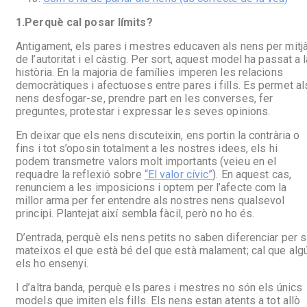
1.
Perquè cal posar límits?
Antigament, els pares i mestres educaven als nens per mitj
de l’autoritat i el càstig. Per sort, aquest model ha passat a l
història. En la majoria de famílies imperen les relacions
democràtiques i afectuoses entre pares i fills. Es permet al
nens desfogar-se, prendre part en les converses, fer
preguntes, protestar i expressar les seves opinions.
En deixar que els nens discuteixin, ens portin la contrària o
fins i tot s’oposin totalment a les nostres idees, els hi
podem transmetre valors molt importants (veieu en el
requadre la reflexió sobre
“El valor cívic”
). En aquest cas,
renunciem a les imposicions i optem per l’afecte com la
millor arma per fer entendre als nostres nens qualsevol
principi. Plantejat així sembla fàcil, però no ho és.
D’entrada, perquè els nens petits no saben diferenciar per s
mateixos el que està bé del que està malament; cal que alg
els ho ensenyi.
I d’altra banda, perquè els pares i mestres no són els únics
models que imiten els fills. Els nens estan atents a tot allò