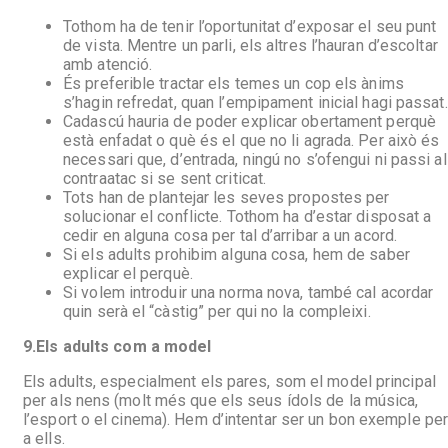
Tothom ha de tenir l’oportunitat d’exposar el seu punt
de vista. Mentre un parli, els altres l’hauran d’escoltar
amb atenció.
És preferible tractar els temes un cop els ànims
s’hagin refredat, quan l’empipament inicial hagi passat.
Cadascú hauria de poder explicar obertament perquè
està enfadat o què és el que no li agrada. Per això és
necessari que, d’entrada, ningú no s’ofengui ni passi al
contraatac si se sent criticat.
Tots han de plantejar les seves propostes per
solucionar el conflicte. Tothom ha d’estar disposat a
cedir en alguna cosa per tal d’arribar a un acord.
Si els adults prohibim alguna cosa, hem de saber
explicar el perquè.
Si volem introduir una norma nova, també cal acordar
quin serà el “càstig” per qui no la compleixi.
9.
Els adults com a model
Els adults, especialment els pares, som el model principal
per als nens (molt més que els seus ídols de la música,
l’esport o el cinema). Hem d’intentar ser un bon exemple pe
a ells.