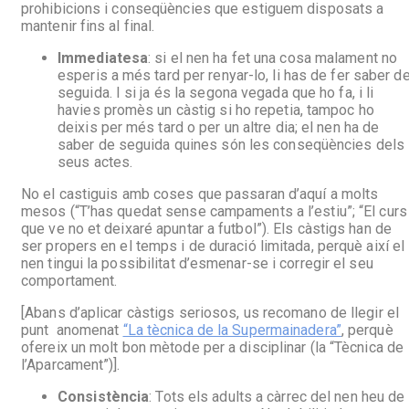
prohibicions i conseqüències que estiguem disposats a
mantenir fins al final.
Immediatesa
: si el nen ha fet una cosa malament no
esperis a més tard per renyar-lo, li has de fer saber d
seguida. I si ja és la segona vegada que ho fa, i li
havies promès un càstig si ho repetia, tampoc ho
deixis per més tard o per un altre dia; el nen ha de
saber de seguida quines són les conseqüències dels
seus actes.
No el castiguis amb coses que passaran d’aquí a molts
mesos (“T’has quedat sense campaments a l’estiu”; “El curs
que ve no et deixaré apuntar a futbol”). Els càstigs han de
ser propers en el temps i de duració limitada, perquè així el
nen tingui la possibilitat d’esmenar-se i corregir el seu
comportament.
[Abans d’aplicar càstigs seriosos, us recomano de llegir el
punt anomenat
“La tècnica de la Supermainadera”
, perquè
ofereix un molt bon mètode per a disciplinar (la “Tècnica de
l’Aparcament”)].
Consistència
: Tots els adults a càrrec del nen heu de