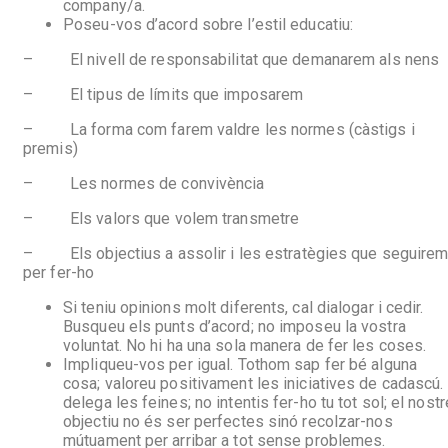
company/a.
Poseu-vos d’acord sobre l’estil educatiu:
– El nivell de responsabilitat que demanarem als nens
– El tipus de límits que imposarem
– La forma com farem valdre les normes (càstigs i
premis)
– Les normes de convivència
– Els valors que volem transmetre
– Els objectius a assolir i les estratègies que seguire
per fer-ho
Si teniu opinions molt diferents, cal dialogar i cedir.
Busqueu els punts d’acord; no imposeu la vostra
voluntat. No hi ha una sola manera de fer les coses.
Impliqueu-vos per igual. Tothom sap fer bé alguna
cosa; valoreu positivament les iniciatives de cadascú. 
delega les feines; no intentis fer-ho tu tot sol; el nostr
objectiu no és ser perfectes sinó recolzar-nos
mútuament per arribar a tot sense problemes.