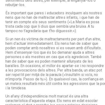
sentiments dels altres, per exemple, al enganyar-los o
rebutjar-los.
És important que pares i educadors inculquem als nostres
nens que no han de maltractar altres infants, i que han de
tenir en compte els seus sentiments («La Maria es posa
trista cada cop que li dius que sembla una bruixa. A tu
tampoc no t’agradaria que t’ho diguessin.»).
Si un nen és víctima de maltractaments per part d’un altre,
hem d’actuar immediatament. Els nens han de saber que
poden comptar amb nosaltres si es veuen amb dificultats.
Hem d’ensenyar-los que és bo demanar ajuda a altres
persones o als mestres en cas que els agredeixin. També
han de saber que es poden mantenir allunyats de les
baralles. En ocasions, el millor és apartar-se i no respondre
a les provocacions dels altres. Per altra banda, un atac pot
ser repel·lit per mitjà de la paraula («Insulta’m si vols, no
m’importa. Passo de tu.»). En qualsevol cas, la confiança en
un mateix resultarà més útil contra les agressions que la po
i la timidesa.
Un afany d’independència molt marcat és una altra
característica d’aquesta etapa. Els nens en edat escolar