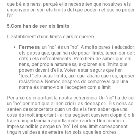
que bé als nens, perquè ells necessiten que nosaltres els
ensenyem on són els límits del que poden i el que no pode
fer.
5.
Com han de ser els límits
L’establiment d’uns límits clars requereix:
Fermesa
: un “no” és un “no”. A molts pares i educador
els passa que, quan han de posar límits, tenen por del
crits i els enfrontaments. Però hem de saber que els
nens, per pròpia naturalesa, exploren els límits que
posem davant d’ells. Volen estar segurs que han
“tocat” els seus límits, així que, abans que res, opose
resistència. Només després de comprovar que una
norma és inamovible l’accepten com a límit.
Per això és important la nostra coherència. Un “no” ha de se
un “no” per molt que el nen cridi i es desesperi. Els nens se
senten desconcertats quan un dia els fem saber que una
cosa és molt important i al dia següent canviem d’opinió o li
traiem importància a aquella mateixa idea. Una condició
imprescindible perquè un “no” i el seu límit corresponent
tinguin validesa és emetre tan sols aquelles ordres,