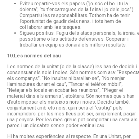
Eviteu repartir-vos els papers (“jo sóc el bo i tu la
dolenta”; “tu t’encarregues de la feina i jo dels jocs”).
Compartiu les responsabilitats. Tothom ha de tenir
l’oportunitat de gaudir dels nens, i tots hem de
col·laborar amb les tasques.
Sigueu positius. Fugiu dels atacs personals, la ironia, 
passotisme o les actituds defensives. Cooperar i
treballar en equip us donarà els millors resultats.
10.
Les normes del cau
Les normes de la unitat (o de la classe) les han de decidir i
consensuar els nois i noies. Són normes com ara: “Respecta
els companys”, “No insultar ni barallar-se”, “No menjar
llaminadures durant el cau”, “Tancar el telèfon mòbil”,
“Netejar els locals en acabar les reunions”, “Plegar el
material dins els armaris”, etcètera. Són normes que s’han
d’autoimposar els mateixos nois i noies. Decidiu també,
conjuntament amb els nois, quin serà el “càstig” pels
incomplidors: per les més lleus pot ser, simplement, pagar
una penyora. Per les més greus pot comportar una carta als
pares i un dissabte sense poder venir al cau.
Hi ha moltes experiències al respecte. En una Unitat, per