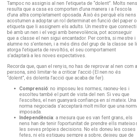
Tampoc no assignis al nen l’etiqueta de “dolent”. Molts nen
resulta que a casa es comporten d’una manera i a l’escola
d’una altra completament oposada. Això és perquè els nens
acostumen a adoptar un rol determinat en funció del paper o
etiqueta que li assignem els adults. Un mestre que connecti
bé amb un nen i el vegi amb benevolència, pot aconseguir
que a classe el nen sigui encantador. Per contra, si mestre i
alumne no s’entenen, i a més dins del grup de la classe se l
atorga l’etiqueta de revoltós, el seu comportament
s’adaptarà a les noves expectatives.
Recorda que, quan el renyis, no has de reprovar al nen com 
persona, sinó limitar-te a criticar l’acció (El nen no és
“dolent”, és dolenta l’acció que acaba de fer).
Comprensió
: no imposeu les normes; raoneu-les i
escolteu també el punt de vista del nen. Si veu que
l’escoltes, el nen guanyarà confiança en sí mateix. Una
norma negociada s’acceptarà molt millor que una norm
imposada.
Independència
: a mesura que es van fent grans, els
nens han de tenir l’oportunitat de prendre ells mateixo
les seves pròpies decisions. No els doneu les coses
fetes, ni els estigueu sempre a sobre; deixeu que de