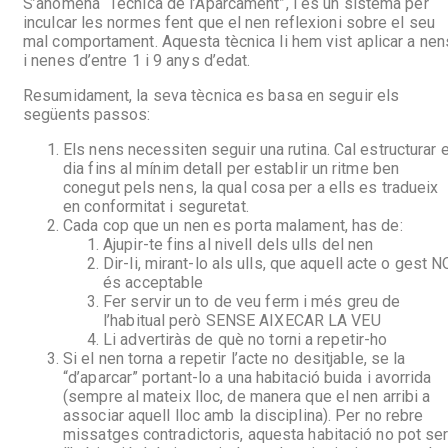
S’anomena “Tècnica de l’Aparcament”, i és un sistema per
inculcar les normes fent que el nen reflexioni sobre el seu
mal comportament. Aquesta tècnica li hem vist aplicar a nen
i nenes d’entre 1 i 9 anys d’edat.
Resumidament, la seva tècnica es basa en seguir els
següents passos:
Els nens necessiten seguir una rutina. Cal estructurar e
dia fins al mínim detall per establir un ritme ben
conegut pels nens, la qual cosa per a ells es tradueix
en conformitat i seguretat.
Cada cop que un nen es porta malament, has de:
Ajupir-te fins al nivell dels ulls del nen
Dir-li, mirant-lo als ulls, que aquell acte o gest N
és acceptable
Fer servir un to de veu ferm i més greu de
l’habitual però SENSE AIXECAR LA VEU
Li advertiràs de què no torni a repetir-ho
Si el nen torna a repetir l’acte no desitjable, se la
“d’aparcar” portant-lo a una habitació buida i avorrida
(sempre al mateix lloc, de manera que el nen arribi a
associar aquell lloc amb la disciplina). Per no rebre
missatges contradictoris, aquesta habitació no pot se