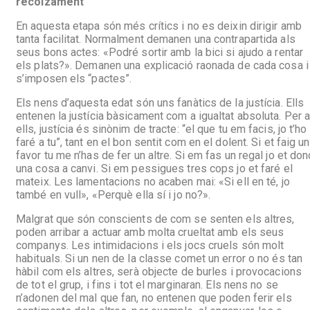
recolzament
En aquesta etapa són més crítics i no es deixin dirigir amb
tanta facilitat. Normalment demanen una contrapartida als
seus bons actes: «Podré sortir amb la bici si ajudo a rentar
els plats?». Demanen una explicació raonada de cada cosa i
s’imposen els “pactes”.
Els nens d’aquesta edat són uns fanàtics de la justícia. Ells
entenen la justícia bàsicament com a igualtat absoluta. Per 
ells, justícia és sinònim de tracte: “el que tu em facis, jo t’ho
faré a tu”, tant en el bon sentit com en el dolent. Si et faig un
favor tu me n’has de fer un altre. Si em fas un regal jo et don
una cosa a canvi. Si em pessigues tres cops jo et faré el
mateix. Les lamentacions no acaben mai: «Si ell en té, jo
també en vull», «Perquè ella sí i jo no?».
Malgrat que són conscients de com se senten els altres,
poden arribar a actuar amb molta crueltat amb els seus
companys. Les intimidacions i els jocs cruels són molt
habituals. Si un nen de la classe comet un error o no és tan
hàbil com els altres, serà objecte de burles i provocacions
de tot el grup, i fins i tot el marginaran. Els nens no se
n’adonen del mal que fan, no entenen que poden ferir els