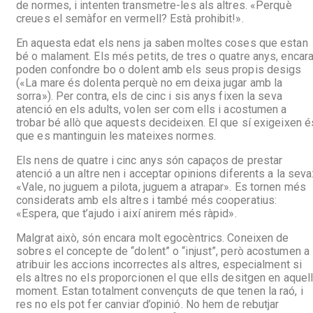
de normes, i intenten transmetre-les als altres. «Perquè
creues el semàfor en vermell? Està prohibit!».
En aquesta edat els nens ja saben moltes coses que estan
bé o malament. Els més petits, de tres o quatre anys, encar
poden confondre bo o dolent amb els seus propis desigs
(«La mare és dolenta perquè no em deixa jugar amb la
sorra»). Per contra, els de cinc i sis anys fixen la seva
atenció en els adults, volen ser com ells i acostumen a
trobar bé allò que aquests decideixen. El que sí exigeixen é
que es mantinguin les mateixes normes.
Els nens de quatre i cinc anys són capaços de prestar
atenció a un altre nen i acceptar opinions diferents a la seva
«Vale, no juguem a pilota, juguem a atrapar». Es tornen més
considerats amb els altres i també més cooperatius:
«Espera, que t’ajudo i així anirem més ràpid».
Malgrat això, són encara molt egocèntrics. Coneixen de
sobres el concepte de “dolent” o “injust”, però acostumen a
atribuir les accions incorrectes als altres, especialment si
els altres no els proporcionen el que ells desitgen en aquel
moment. Estan totalment convençuts de que tenen la raó, i
res no els pot fer canviar d’opinió. No hem de rebutjar