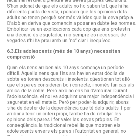
reclamen el dret a prendre les seves pròpies decisions.
S’han adonat de que els adults no ho saben tot, que hi ha
diferents punts de vista, i pensen que les opinions dels
adults no tenen perquè ser més vàlides que la seva pròpia.
D’això en deriva que comencin a posar en dubte les normes.
Embolicar-se en explicacions cada cop que ens protestin
una decisió és esgotador, i no sempre és necessari; de
vegades n’hi ha prou amb un “no” clar i inequívoc.
6.3.
Els adolescents (més de 10 anys) necessiten
comprensió
Quan els nens arriben als 10 anys comença un període
difícil. Aquells nens que fins ara havien estat dòcils de
sobte es tornen descarats i insolents, qüestionen tot allò
que els pares consideren bo i correcte, i només fan cas als
amics de la colla!. Però això no ens ha d’amoïnar. Durant
l’adolescència, el noi va adquirint una major independència i
seguretat en ell mateix. Però per poder-la adquirir, abans
s’ha de desfer de la dependència que té dels adults. I per
arribar a tenir un criteri propi, també ha de rebutjar les
opinions dels pares i fer valer les seves pròpies. En
conseqüència, la tradicional rebel·lia que mostren els
adolescents envers els pares i l’autoritat en general, no