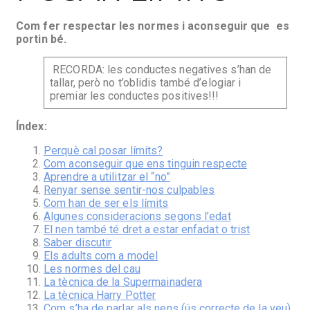
Com fer respectar les normes i aconseguir que es
portin bé.
RECORDA: les conductes negatives s’han de
tallar, però no t’oblidis també d’elogiar i
premiar les conductes positives!!!
Índex:
Perquè cal posar límits?
Com aconseguir que ens tinguin respecte
Aprendre a utilitzar el “no”
Renyar sense sentir-nos culpables
Com han de ser els límits
Algunes consideracions segons l’edat
El nen també té dret a estar enfadat o trist
Saber discutir
Els adults com a model
Les normes del cau
La tècnica de la Supermainadera
La tècnica Harry Potter
Com s’ha de parlar als nens (ús correcte de la veu)