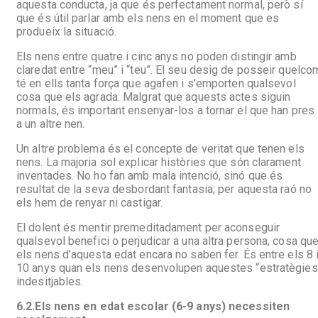
aquesta conducta, ja que és perfectament normal, però sí
que és útil parlar amb els nens en el moment que es
produeix la situació.
Els nens entre quatre i cinc anys no poden distingir amb
claredat entre “meu” i “teu”. El seu desig de posseir quelco
té en ells tanta força que agafen i s’emporten qualsevol
cosa que els agrada. Malgrat que aquests actes siguin
normals, és important ensenyar-los a tornar el que han pres
a un altre nen.
Un altre problema és el concepte de veritat que tenen els
nens. La majoria sol explicar històries que són clarament
inventades. No ho fan amb mala intenció, sinó que és
resultat de la seva desbordant fantasia; per aquesta raó no
els hem de renyar ni castigar.
El dolent és mentir premeditadament per aconseguir
qualsevol benefici o perjudicar a una altra persona, cosa qu
els nens d’aquesta edat encara no saben fer. És entre els 8 
10 anys quan els nens desenvolupen aquestes “estratègies
indesitjables.
6.2.
Els nens en edat escolar (6-9 anys) necessiten