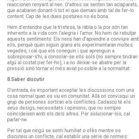
reaccionen renyant al nen. D’altres se senten tan aclaparats,
que acabaren donant-li tot el que demani amb tal de fer-lo
content. Cap de les dues postures no és bona.
Hem d’entendre que la tristesa, la ràbia o la por són tan
inherents a la vida com l’alegria i l’amor. No hem de rebutjar
aquests sentiments. Els nens han d’aprendre a conviure am
ells, perquè quan siguin grans els experimentaran moltes
vegades, i cal que els coneguin i que aprenguin a
sobreposar-s’hi, a consolar-se ells sols (no sempre tindran
algú al costat per fer-ho), i a no deixar-se abatre per la
pressió sinó tornar el més aviat possible a la normalitat.
8.
Saber discutir
D’entrada, és important acceptar les discussions com una
cosa normal quan es viu en comunitat. Allà on convisqui un
grup de persones sortiran els conflictes. Cadascú té els
seus desigs, necessitats i opinions, que no sempre
coincideixen amb els dels altres. Per solucionar-los, cal
parlar-ne.
Per tal que ningú se senti humiliat o ofès mentre es
discuteix un conflicte, cal establir una sèrie de normes: