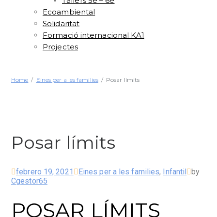
Tallers 5è – 6è
Ecoambiental
Solidaritat
Formació internacional KA1
Projectes
Home
Eines per a les families
Posar límits
Posar límits
febrero 19, 2021
Eines per a les families
,
Infantil
by
Cgestor65
POSAR LÍMITS