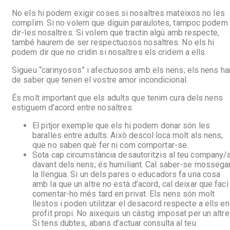
No els hi podem exigir coses si nosaltres mateixos no les
complim. Si no volem que diguin paraulotes, tampoc podem
dir-les nosaltres. Si volem que tractin algú amb respecte,
també haurem de ser respectuosos nosaltres. No els hi
podem dir que no cridin si nosaltres els cridem a ells.
Sigueu “carinyosos” i afectuosos amb els nens; els nens ha
de saber que tenen el vostre amor incondicional.
És molt important que els adults que tenim cura dels nens
estiguem d’acord entre nosaltres:
El pitjor exemple que els hi podem donar són les
baralles entre adults. Això descol·loca molt als nens,
que no saben què fer ni com comportar-se.
Sota cap circumstància desautoritzis al teu company/
davant dels nens; és humiliant. Cal saber-se mossega
la llengua. Si un dels pares o educadors fa una cosa
amb la que un altre no està d’acord, cal deixar que faci 
comentar-ho més tard en privat. Els nens són molt
llestos i poden utilitzar el desacord respecte a ells en
profit propi. No aixequis un càstig imposat per un altre
Si tens dubtes, abans d’actuar consulta al teu