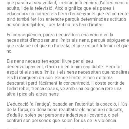
que passa al seu voltant, i rebran influencies d’altres nens o
adults, i de la televisió. Això significa que els pares i
educadors no només els hem d’ensenyar el que és correcte
sinó també fer-los entendre perquè determinades actituds
no són desitjables, i per tant no les han d’imitar.
En conseqüència, pares i educadors ens veiem en la
necessitat d’imposar uns límits als nens, perquè sàpiguen e
que està bé i el que no ho està; el que es pot tolerar i el que
no.
Els nens necessiten espai lliure per al seu
desenvolupament, d’això no en tenim cap dubte. Però tot
espai té els seus límits, i els nens necessiten que nosaltre
els hi marquem on són. Sense límits, el nen es torna
descarat i perd fàcilment la concentració, li costa sortir de
l’edat rebel, trenca coses, ve amb una exigència rere una
altra i pica als altres nens.
L’educació “a l’antiga”, basada en l’autoritat, la coacció, i l’ús
de la força, no dóna bons resultats: els nens així educats,
d’adults, solen ser persones indecises i covards, o pel
contrari són persones que solen fer ús de la violència.