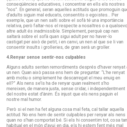
conseqüències educatives, i concentrar en ells els nostres
“nos”. En general, seran aquelles actituds que promoguin qu
d’adults siguin mal educats, consentits o egoistes… Per
exemple, que un nen salti sobre el sofà té una importància
relativa, però faltar-nos el respecte a nosaltres o a qualsevo
altre adult és inadmissible. Simplement, perquè cap nen
saltarà sobre el sofà quan sigui adult per no haver-lo
castigat per això de petit, i en canvi, un nen al que se li van
consentir insults i grolleries, de gran serà un groller.
4.
Renyar sense sentir-nos culpables
Alguns adults senten remordiments després d’haver renyat 
un nen. Quan això passa ens hem de preguntar: “L’he renyat
amb motiu o simplement he descarregat el meu enuig en
ell?” Als nens se’ls ha de renyar quan realment s’ho
mereixen, de manera justa, sense cridar, i independentment
del nostre estat d’ànim. És injust que els nens paguin el
nostre mal humor.
Però si el nen ha fet alguna cosa mal feta, cal tallar aquella
actitud. No ens hem de sentir culpables per renyar als nens
quan no s’han comportat bé. Si els hi consentim tot, cosa ta
habitual en el món d’avui en dia, els hi estem fent més mal