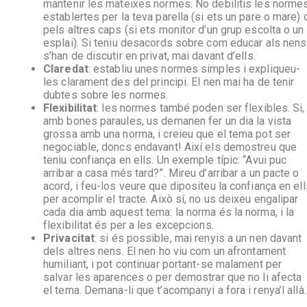
mantenir les mateixes normes. No debilitis les norme
establertes per la teva parella (si ets un pare o mare) 
pels altres caps (si ets monitor d’un grup escolta o un
esplai). Si teniu desacords sobre com educar als nens
s’han de discutir en privat, mai davant d’ells.
Claredat
: establiu unes normes simples i expliqueu-
les clarament des del principi. El nen mai ha de tenir
dubtes sobre les normes.
Flexibilitat
: les normes també poden ser flexibles. Si,
amb bones paraules, us demanen fer un dia la vista
grossa amb una norma, i creieu que el tema pot ser
negociable, doncs endavant! Així els demostreu que
teniu confiança en ells. Un exemple típic: “Avui puc
arribar a casa més tard?”. Mireu d’arribar a un pacte o
acord, i feu-los veure que dipositeu la confiança en ell
per acomplir el tracte. Això sí, no us deixeu engalipar
cada dia amb aquest tema: la norma és la norma, i la
flexibilitat és per a les excepcions.
Privacitat
: si és possible, mai renyis a un nen davant
dels altres nens. El nen ho viu com un afrontament
humiliant, i pot continuar portant-se malament per
salvar les aparences o per demostrar que no li afecta
el tema. Demana-li que t’acompanyi a fora i renya’l allà.