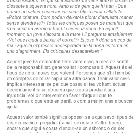
d’observacions: «A qui se li acudeix de venir amb el cotxet u
dissabte a aquesta hora. Amb la de gent que hi ha!» «Que
potser no saben ensenyar els seus fills a estar callats?»
«Pobre criatura. Com poden deixar-la plorar d’aquesta maner
sense atendre-la?» Totes les crítiques posen de manifest qu
s’ha creat un ambient hostil envers la dona. En aquell
moment, un jove s’acosta a la mare i li pregunta amablement
«Vol que l’ajudi a baixar el cotxet?» El jove li dóna un cop de
mà i aquella expressió desesperada de la dona es torna en
una d’agraïment. Els criticaires desapareixen.”
Aquest jove ha demostrat tenir valor cívic, a més de sentit
de la responsabilitat, generositat i compassió. Aquest és el
tipus de nois i noies que volem! Persones que s’hi fixin bé
en comptes de mirar cap a una altra banda. Tenir valor cívic
implica interessar-se pel que passa al teu voltant, actuar
decididament si un observa que s’està produint una
injustícia. Vol dir intervenir en favor d’aquell que té
problemes o que està en perill, o com a mínim anar a buscar
ajuda.
Aquest valor també significa oposar-se a qualsevol tipus d
discriminació o prejudici (racial, sexista o d’altre tipus),
encara que sigui a costa d’endur-se un esbronc o de ser