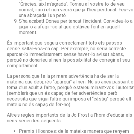
“Gràcies, així m’agrada”. Torneu al vostre to de veu
normal, i així el nen veurà que ja l’heu perdonat. Feu-v
una abraçada i un petó.
S’ha acabat! Doneu per tancat l’incident. Convideu-lo a
jugar o a afegir-se al que estàveu fent en aquell
moment.
És important que seguiu correctament tots els passos
sense saltar-vos-en cap. Per exemple, no seria correcte
aparcar-lo immediatament sense haver-lo avisat abans,
perquè no donaríeu al nen la possibilitat de corregir el seu
comportament.
La persona que fa la primera advertència ha de ser la
mateixa que després “aparqui” al nen. No us aneu passant e
tema d’un adult a l’altre, perquè estareu minant-vos l’autorita
(semblarà que un és capaç de fer advertències però
necessita que sigui l’altre qui imposa el “càstig” perquè ell
mateix no és capaç de fer-ho).
Altres regles importants de la Jo Frost a l’hora d’educar els
nens serien les següents:
Premis i lloances: de la mateixa manera que renyem