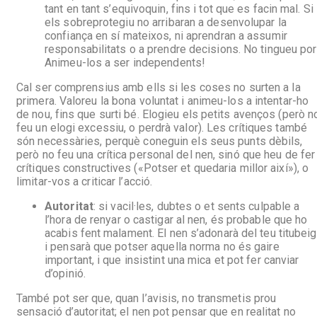
tant en tant s’equivoquin, fins i tot que es facin mal. Si
els sobreprotegiu no arribaran a desenvolupar la
confiança en sí mateixos, ni aprendran a assumir
responsabilitats o a prendre decisions. No tingueu por
Animeu-los a ser independents!
Cal ser comprensius amb ells si les coses no surten a la
primera. Valoreu la bona voluntat i animeu-los a intentar-ho
de nou, fins que surti bé. Elogieu els petits avenços (però n
feu un elogi excessiu, o perdrà valor). Les crítiques també
són necessàries, perquè coneguin els seus punts dèbils,
però no feu una crítica personal del nen, sinó que heu de fer
crítiques constructives («Potser et quedaria millor així»), o
limitar-vos a criticar l’acció.
Autoritat
: si vacil·les, dubtes o et sents culpable a
l’hora de renyar o castigar al nen, és probable que ho
acabis fent malament. El nen s’adonarà del teu titubeig
i pensarà que potser aquella norma no és gaire
important, i que insistint una mica et pot fer canviar
d’opinió.
També pot ser que, quan l’avisis, no transmetis prou
sensació d’autoritat; el nen pot pensar que en realitat no