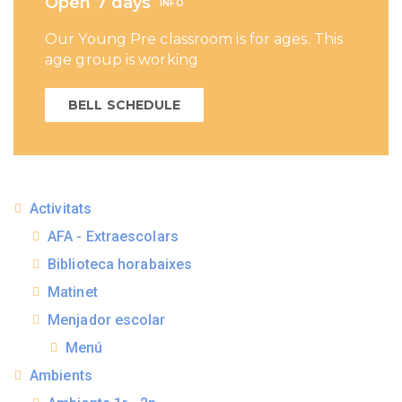
Open 7 days
INFO
Our Young Pre classroom is for ages. This
age group is working
BELL SCHEDULE
Activitats
AFA - Extraescolars
Biblioteca horabaixes
Matinet
Menjador escolar
Menú
Ambients