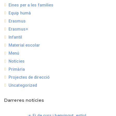
Eines per a les families
Equip humà
Erasmus
Erasmus+
Infantil
Material escolar
Menú
Notícies
Primària
Projectes de direcció
Uncategorized
Darreres notícies
☀️ Fi de curs i benvingut, estiu!