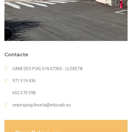
Contacte
CAMÍ DES PUIG S/N 07360 - LLOSETA
971 519 436
652 070 598
ceipespuig.lloseta@educaib.eu