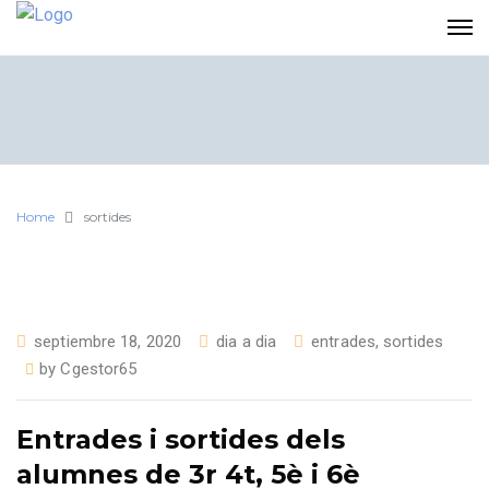
Home
sortides
septiembre 18, 2020
dia a dia
entrades
,
sortides
by
Cgestor65
Entrades i sortides dels
alumnes de 3r 4t, 5è i 6è