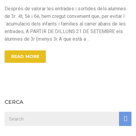
Després de valorar les entrades i sortides dels alumnes
de 3r 4t, 5è i 6è, hem cregut convenient que, per evitar l
´acumulació dels infants i famílies al carrer abans de les
entrades, A PARTIR DE DILLUNS 21 DE SETEMBRE els
alumnes de 3r (menys 3r A que està a
…
READ MORE
CERCA