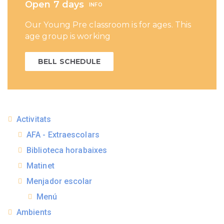
Open 7 days
INFO
Our Young Pre classroom is for ages. This
age group is working
BELL SCHEDULE
Activitats
AFA - Extraescolars
Biblioteca horabaixes
Matinet
Menjador escolar
Menú
Ambients