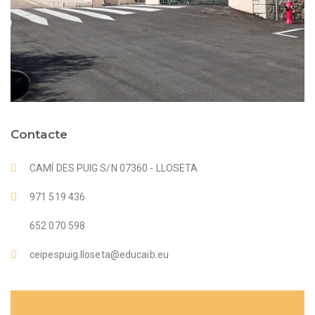
Contacte
CAMÍ DES PUIG S/N 07360 - LLOSETA
971 519 436
652 070 598
ceipespuig.lloseta@educaib.eu