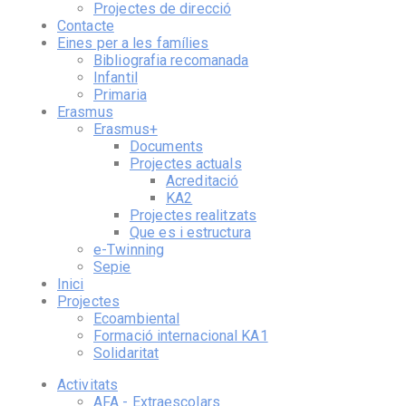
Projectes de direcció
Contacte
Eines per a les famílies
Bibliografia recomanada
Infantil
Primaria
Erasmus
Erasmus+
Documents
Projectes actuals
Acreditació
KA2
Projectes realitzats
Que es i estructura
e-Twinning
Sepie
Inici
Projectes
Ecoambiental
Formació internacional KA1
Solidaritat
Activitats
AFA - Extraescolars