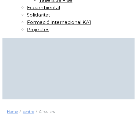
Tallers 5è – 6è
Ecoambiental
Solidaritat
Formació internacional KA1
Projectes
Home
centre
Circulars