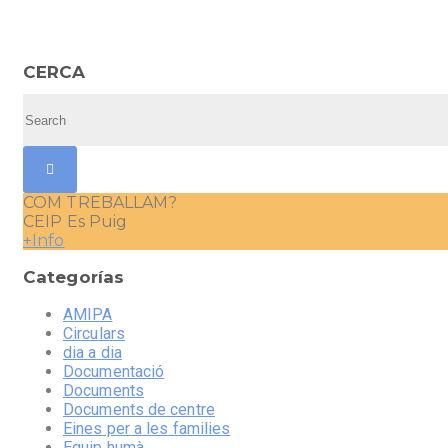
CERCA
COM TREBALLAM?
CEIP Es Puig
+Info
Categorías
AMIPA
Circulars
dia a dia
Documentació
Documents
Documents de centre
Eines per a les families
Equip humà