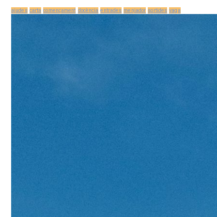
ajudes
carta
començament
docència
entrades
menjador
sortides
vaga