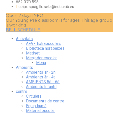
652 070 598
ceipespuig.lloseta@educaib.eu
Open 7 days
INFO
Our Young Pre classroom is for ages. This age group
is working
BELL SCHEDULE
Activitats
AFA - Extraescolars
Biblioteca horabaixes
Matinet
Menjador escolar
Menú
Ambients
Ambients 1r - 2n
Ambients 3r - 4t
AMBIENTS 5è - 6è
Ambients Infantil
centre
Circulars
Documents de centre
Equip humà
Material escolar