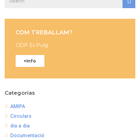
COM TREBALLAM?
CEIP Es Puig
+Info
Categorías
AMIPA
Circulars
dia a dia
Documentació