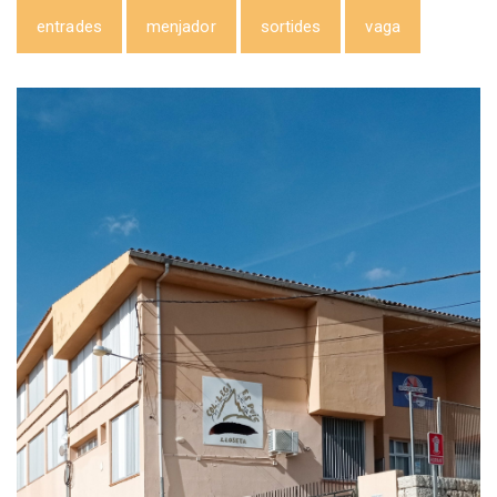
entrades
menjador
sortides
vaga