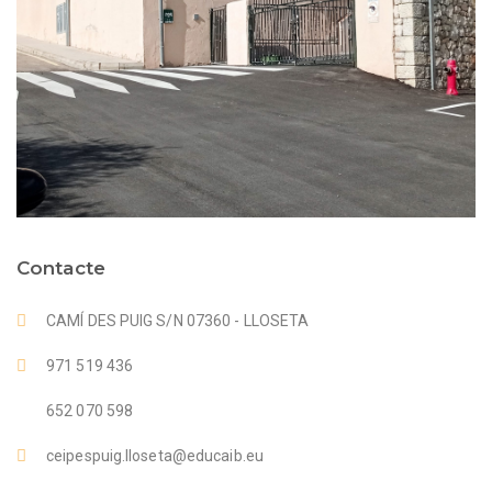
Contacte
CAMÍ DES PUIG S/N 07360 - LLOSETA
971 519 436
652 070 598
ceipespuig.lloseta@educaib.eu