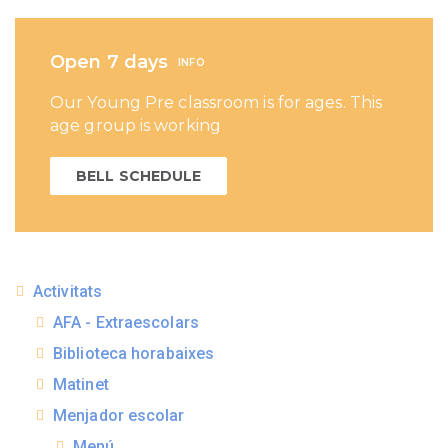
Open 7 days
INFO
Our Young Pre classroom is for ages. This
age group is working
BELL SCHEDULE
Activitats
AFA - Extraescolars
Biblioteca horabaixes
Matinet
Menjador escolar
Menú