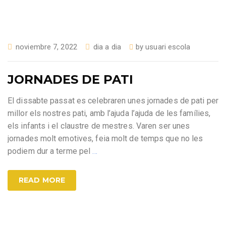
noviembre 7, 2022
dia a dia
by
usuari escola
JORNADES DE PATI
El dissabte passat es celebraren unes jornades de pati per
millor els nostres pati, amb l’ajuda l’ajuda de les famílies,
els infants i el claustre de mestres. Varen ser unes
jornades molt emotives, feia molt de temps que no les
podiem dur a terme pel
…
READ MORE