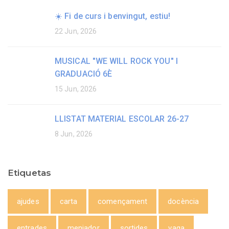
☀️ Fi de curs i benvingut, estiu!
22 Jun, 2026
MUSICAL "WE WILL ROCK YOU" I
GRADUACIÓ 6È
15 Jun, 2026
LLISTAT MATERIAL ESCOLAR 26-27
8 Jun, 2026
Etiquetas
ajudes
carta
començament
docència
entrades
menjador
sortides
vaga