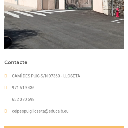
Contacte
CAMÍ DES PUIG S/N 07360 - LLOSETA
971 519 436
652 070 598
ceipespuig.lloseta@educaib.eu