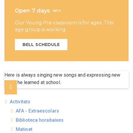
Open 7 days
INFO
Our Young Pre classroom is for ages. This
age group is working
BELL SCHEDULE
Here is always singing new songs and expressing new
ideas he learned at school.
Activitats
AFA - Extraescolars
Biblioteca horabaixes
Matinet