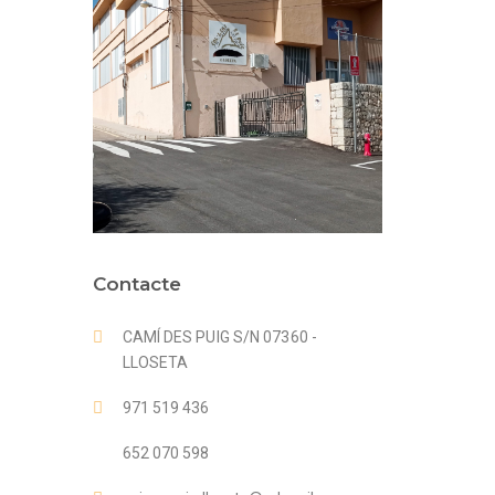
Contacte
CAMÍ DES PUIG S/N 07360 -
LLOSETA
971 519 436
652 070 598