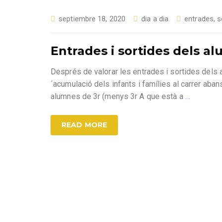
septiembre 18, 2020
dia a dia
entrades
,
s
Entrades i sortides dels al
Després de valorar les entrades i sortides dels a
´acumulació dels infants i famílies al carrer 
alumnes de 3r (menys 3r A que està a
…
READ MORE