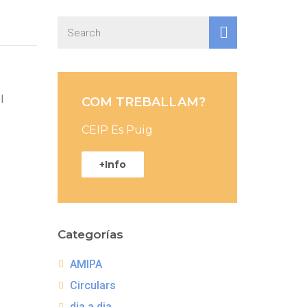
l
COM TREBALLAM?
CEIP Es Puig
+Info
Categorías
AMIPA
Circulars
dia a dia