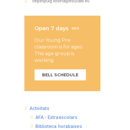
ceipespuig.lloseta@educaib.eu
Open 7 days
INFO
Our Young Pre
classroom is for ages.
This age group is
working
BELL SCHEDULE
Activitats
AFA - Extraescolars
Biblioteca horabaixes