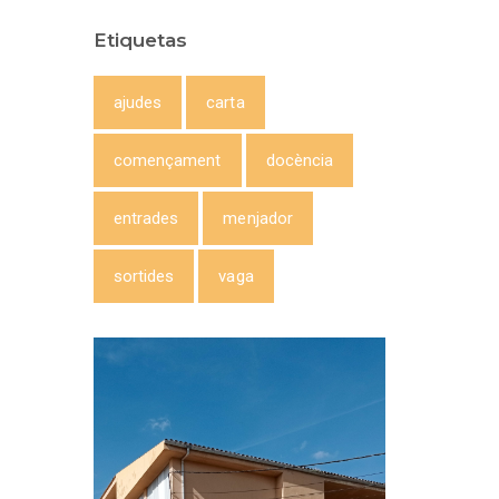
Etiquetas
ajudes
carta
començament
docència
entrades
menjador
sortides
vaga