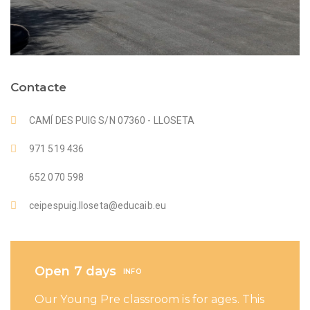
Contacte
CAMÍ DES PUIG S/N 07360 - LLOSETA
971 519 436
652 070 598
ceipespuig.lloseta@educaib.eu
Open 7 days
INFO
Our Young Pre classroom is for ages. This