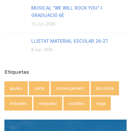
MUSICAL "WE WILL ROCK YOU" I
GRADUACIÓ 6È
15 Jun, 2026
LLISTAT MATERIAL ESCOLAR 26-27
8 Jun, 2026
Etiquetas
ajudes
carta
començament
docència
entrades
menjador
sortides
vaga