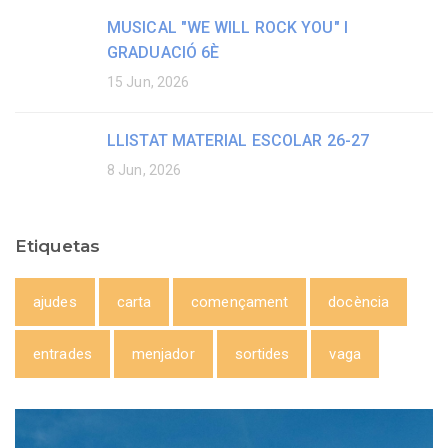
MUSICAL "WE WILL ROCK YOU" I
GRADUACIÓ 6È
15 Jun, 2026
LLISTAT MATERIAL ESCOLAR 26-27
8 Jun, 2026
Etiquetas
ajudes
carta
començament
docència
entrades
menjador
sortides
vaga