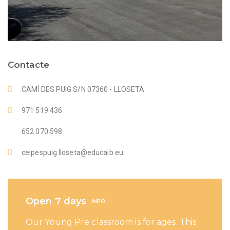
Contacte
CAMÍ DES PUIG S/N 07360 - LLOSETA
971 519 436
652 070 598
ceipespuig.lloseta@educaib.eu
Open 7 days
INFO
Our Young Pre classroom is for ages. This