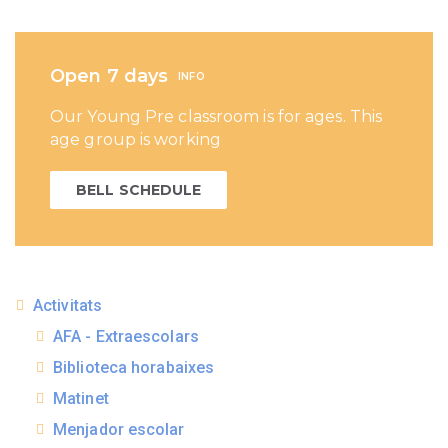
Open 7 days
INFO
Our Young Pre classroom is for ages. This
age group is working
BELL SCHEDULE
Activitats
AFA - Extraescolars
Biblioteca horabaixes
Matinet
Menjador escolar