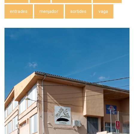
entrades
menjador
sortides
vaga