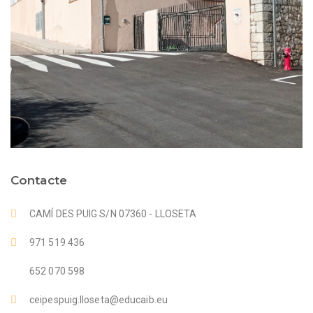
Contacte
CAMÍ DES PUIG S/N 07360 - LLOSETA
971 519 436
652 070 598
ceipespuig.lloseta@educaib.eu