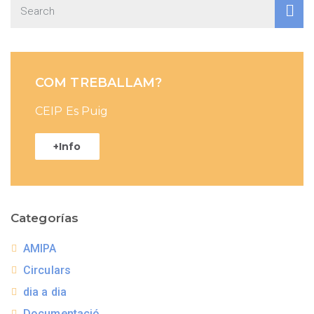
COM TREBALLAM?
CEIP Es Puig
+Info
Categorías
AMIPA
Circulars
dia a dia
Documentació