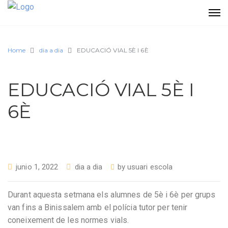
Home
dia a dia
EDUCACIÓ VIAL 5È I 6È
EDUCACIÓ VIAL 5È I
6È
junio 1, 2022
dia a dia
by
usuari escola
Durant aquesta setmana els alumnes de 5è i 6è per grups
van fins a Binissalem amb el polícia tutor per tenir
coneixement de les normes vials.