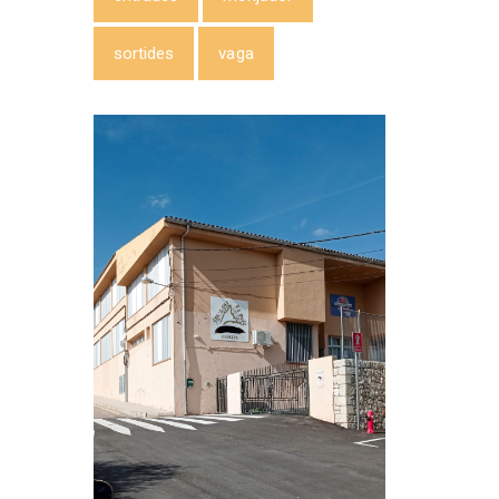
sortides
vaga