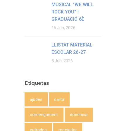
MUSICAL "WE WILL
ROCK YOU" I
GRADUACIÓ 6È
15 Jun, 2026
LLISTAT MATERIAL
ESCOLAR 26-27
8 Jun, 2026
Etiquetas
ajudes
carta
començament
docència
entrades
menjador