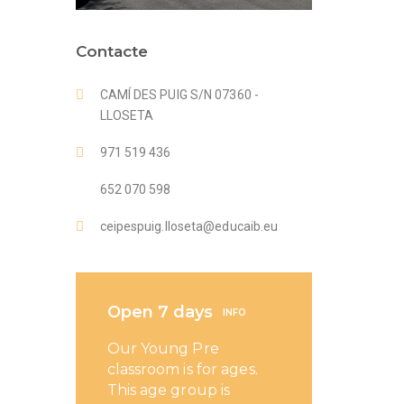
Contacte
CAMÍ DES PUIG S/N 07360 -
LLOSETA
971 519 436
652 070 598
ceipespuig.lloseta@educaib.eu
Open 7 days
INFO
Our Young Pre
classroom is for ages.
This age group is