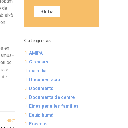
 trobam
e de
+Info
mb això
són
Categorías
es en
AMIPA
Erasmus+
Circulars
ell de
ns el
dia a dia
ó de
Documentació
Documents
Documents de centre
Eines per a les families
Equip humà
NEXT
Erasmus