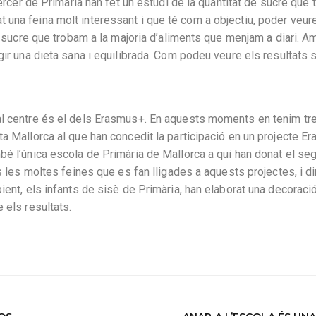
tercer de Primària han fet un estudi de la quantitat de sucre que
una feina molt interessant i que té com a objectiu, poder veur
de sucre que trobam a la majoria d’aliments que menjam a diari. A
gir una dieta sana i equilibrada. Com podeu veure els resultats 
al centre és el dels Erasmus+. En aquests moments en tenim tr
ta Mallorca al que han concedit la participació en un projecte 
bé l’única escola de Primària de Mallorca a qui han donat el seg
s les moltes feines que es fan lligades a aquests projectes, i di
ient, els infants de sisè de Primària, han elaborat una decoraci
 els resultats.