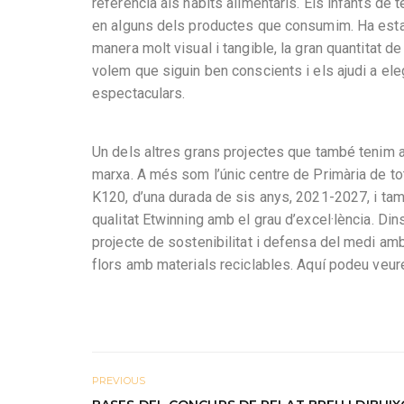
referència als hàbits alimentaris. Els infants de 
en alguns dels productes que consumim. Ha estat 
manera molt visual i tangible, la gran quantitat 
volem que siguin ben conscients i els ajudi a ele
espectaculars.
Un dels altres grans projectes que també tenim 
marxa. A més som l’únic centre de Primària de to
K120, d’una durada de sis anys, 2021-2027, i tam
qualitat Etwinning amb el grau d’excel·lència. Din
projecte de sostenibilitat i defensa del medi amb
flors amb materials reciclables. Aquí podeu veure
PREVIOUS