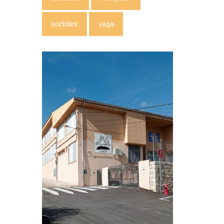
sortides
vaga