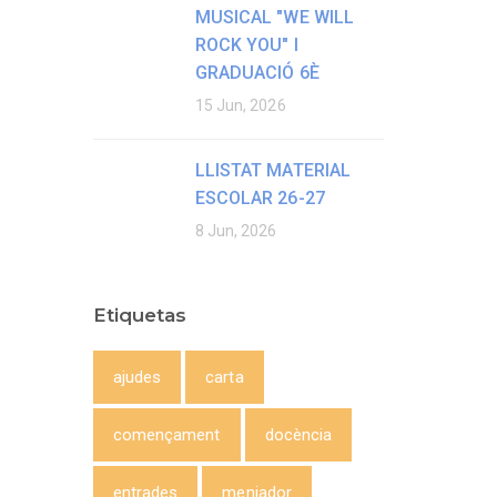
MUSICAL "WE WILL
ROCK YOU" I
GRADUACIÓ 6È
15 Jun, 2026
LLISTAT MATERIAL
ESCOLAR 26-27
8 Jun, 2026
Etiquetas
ajudes
carta
començament
docència
entrades
menjador