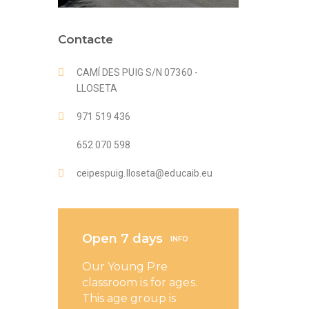
Contacte
CAMÍ DES PUIG S/N 07360 -
LLOSETA
971 519 436
652 070 598
ceipespuig.lloseta@educaib.eu
Open 7 days
INFO
Our Young Pre
classroom is for ages.
This age group is