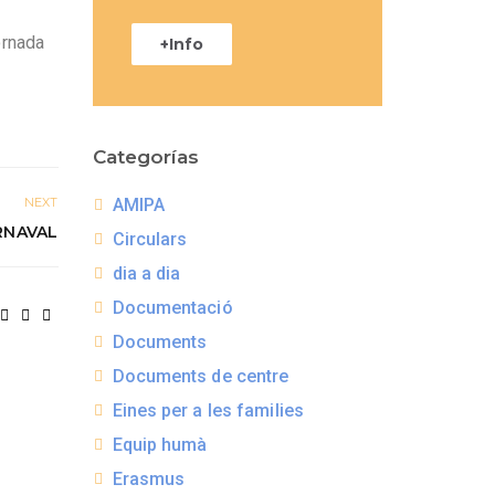
ornada
+Info
Categorías
NEXT
AMIPA
RNAVAL
Circulars
dia a dia
Documentació
Documents
Documents de centre
Eines per a les families
Equip humà
Erasmus