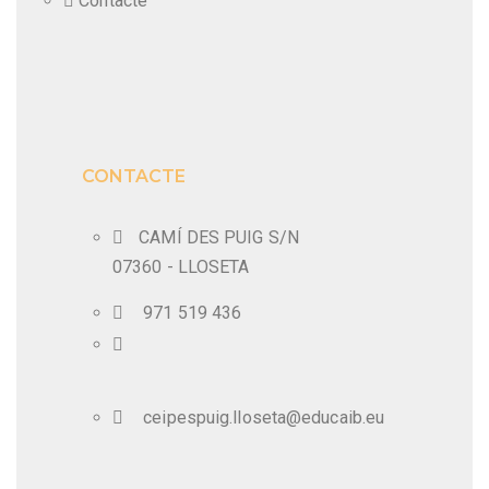
Contacte
CONTACTE
CAMÍ DES PUIG S/N
07360 - LLOSETA
971 519 436
ceipespuig.lloseta@educaib.eu