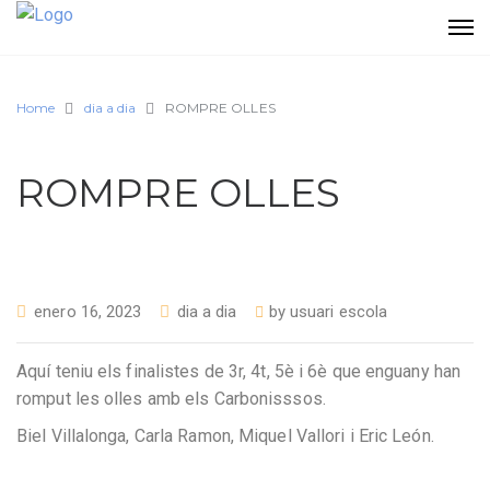
Home
dia a dia
ROMPRE OLLES
ROMPRE OLLES
enero 16, 2023
dia a dia
by
usuari escola
Aquí teniu els finalistes de 3r, 4t, 5è i 6è que enguany han
romput les olles amb els Carbonisssos.
Biel Villalonga, Carla Ramon, Miquel Vallori i Eric León.