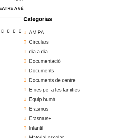
EATRE A 6È
Categorías
AMIPA
Circulars
dia a dia
Documentació
Documents
Documents de centre
Eines per a les families
Equip humà
Erasmus
Erasmus+
Infantil
Material escolar