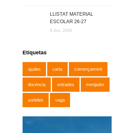
LLISTAT MATERIAL
ESCOLAR 26-27
8 Jun, 2026
Etiquetas
ajudes
carta
començament
docència
entrades
menjador
sortides
vaga