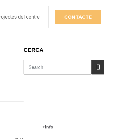
CONTACTE
rojectes del centre
CERCA
COM TREBALLAM?
CEIP Es Puig
+Info
NEXT