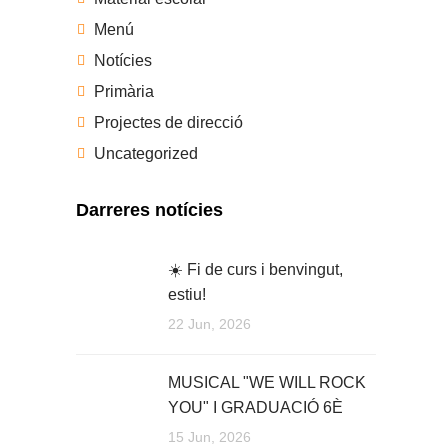
Menú
Notícies
Primària
Projectes de direcció
Uncategorized
Darreres notícies
☀️ Fi de curs i benvingut,
estiu!
22 Jun, 2026
MUSICAL "WE WILL ROCK
YOU" I GRADUACIÓ 6È
15 Jun, 2026