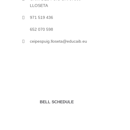
LLOSETA
971 519 436
652 070 598
ceipespuig.lloseta@educaib.eu
Open 7 days
INFO
Our Young Pre classroom is for
ages. This age group is working
BELL SCHEDULE