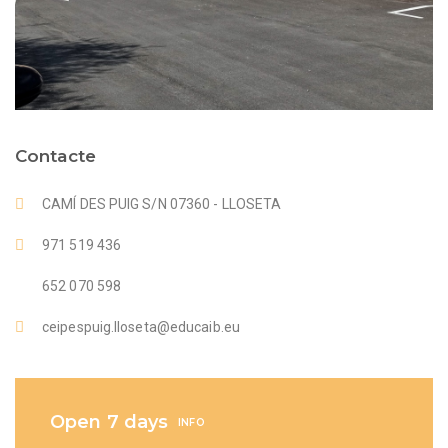
Contacte
CAMÍ DES PUIG S/N 07360 - LLOSETA
971 519 436
652 070 598
ceipespuig.lloseta@educaib.eu
Open 7 days
INFO