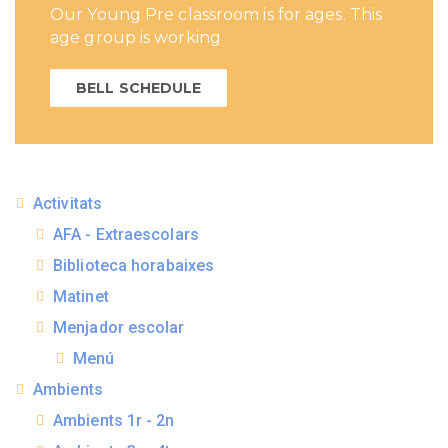
Our Young Pre classroom is for ages. This
age group is working
BELL SCHEDULE
Activitats
AFA - Extraescolars
Biblioteca horabaixes
Matinet
Menjador escolar
Menú
Ambients
Ambients 1r - 2n