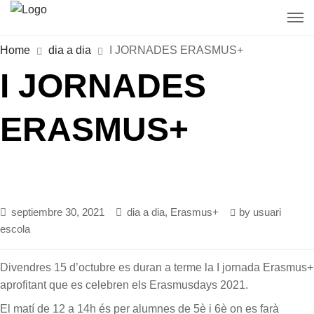
Home
dia a dia
I JORNADES ERASMUS+
I JORNADES
ERASMUS+
septiembre 30, 2021
dia a dia
,
Erasmus+
by
usuari
escola
Divendres 15 d’octubre es duran a terme la I jornada Erasmus+
aprofitant que es celebren els Erasmusdays 2021.
El matí de 12 a 14h és per alumnes de 5è i 6è on es farà