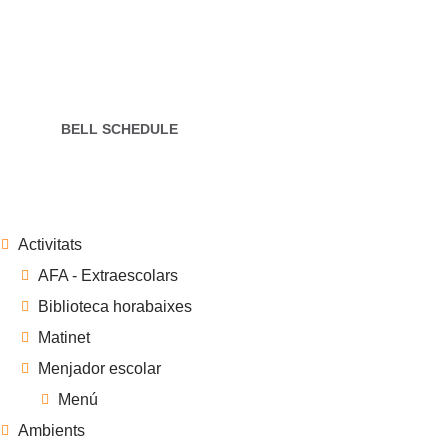
Open 7 days
INFO
Our Young Pre classroom is for ages. This age group
is working
BELL SCHEDULE
Activitats
AFA - Extraescolars
Biblioteca horabaixes
Matinet
Menjador escolar
Menú
Ambients