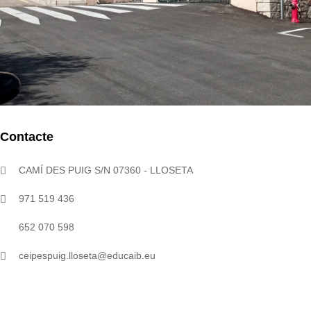
Contacte
CAMÍ DES PUIG S/N 07360 - LLOSETA
971 519 436
652 070 598
ceipespuig.lloseta@educaib.eu