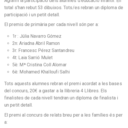
Agraïm la participació dels alumnes d’educació infantil. En
total s’han rebut 53 dibuixos. Tots/es rebran un diploma de
participació i un petit detall.
El premis de primària per cada nivell són per a:
1r : Júlia Navarro Gómez
2n: Ariadna Abril Ramon
3r: Francesc Pérez Santandreu
4t: Laia Sarrió Mulet
5è: Mª Cristina Coll Alomar
6è: Mohamed Khalloufi Salhi
Tots aquests alumnes rebran el premi acordat a les bases
del concurs, 20€ a gastar a la llibreria 4 Llibres. Els
finalistes de cada nivell tendran un diploma de finalista i
un petit detall.
El premi al concurs de relats breu per a les famílies és per
a: