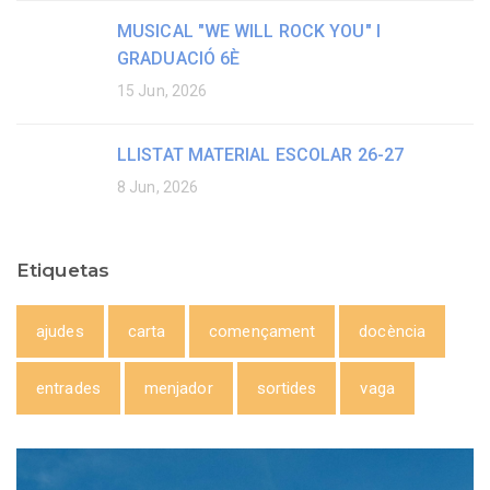
MUSICAL "WE WILL ROCK YOU" I
GRADUACIÓ 6È
15 Jun, 2026
LLISTAT MATERIAL ESCOLAR 26-27
8 Jun, 2026
Etiquetas
ajudes
carta
començament
docència
entrades
menjador
sortides
vaga