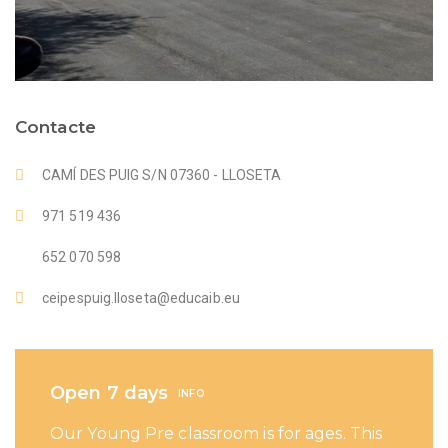
Contacte
CAMÍ DES PUIG S/N 07360 - LLOSETA
971 519 436
652 070 598
ceipespuig.lloseta@educaib.eu
Open 7 days
INFO
Our Young Pre classroom is for ages. This