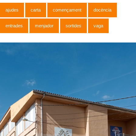
ajudes
carta
començament
docència
entrades
menjador
sortides
vaga