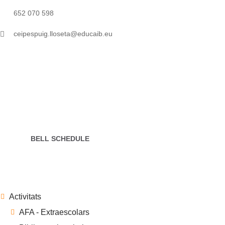
652 070 598
ceipespuig.lloseta@educaib.eu
Open 7 days
INFO
Our Young Pre classroom is for ages. This age group
is working
BELL SCHEDULE
Activitats
AFA - Extraescolars