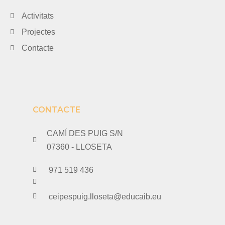
Activitats
Projectes
Contacte
CONTACTE
CAMÍ DES PUIG S/N
07360 - LLOSETA
971 519 436
ceipespuig.lloseta@educaib.eu