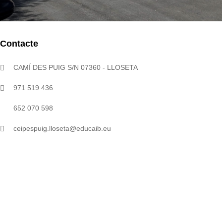
Contacte
CAMÍ DES PUIG S/N 07360 - LLOSETA
971 519 436
652 070 598
ceipespuig.lloseta@educaib.eu
Open 7 days
INFO
Our Young Pre classroom is for ages. This age group
is working