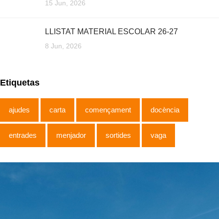
15 Jun, 2026
LLISTAT MATERIAL ESCOLAR 26-27
8 Jun, 2026
Etiquetas
ajudes
carta
començament
docència
entrades
menjador
sortides
vaga