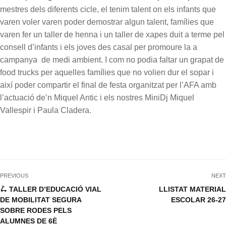
mestres dels diferents cicle, el tenim talent on els infants que
varen voler varen poder demostrar algun talent, famílies que
varen fer un taller de henna i un taller de xapes duit a terme pel
consell d’infants i els joves des casal per promoure la a
campanya de medi ambient. I com no podia faltar un grapat de
food trucks per aquelles famílies que no volien dur el sopar i
així poder compartir el final de festa organitzat per l’AFA amb
l’actuació de’n Miquel Antic i els nostres MiniDj Miquel
Vallespir i Paula Cladera.
PREVIOUS
NEXT
🛴 TALLER D’EDUCACIÓ VIAL
LLISTAT MATERIAL
DE MOBILITAT SEGURA
ESCOLAR 26-27
SOBRE RODES PELS
ALUMNES DE 6È