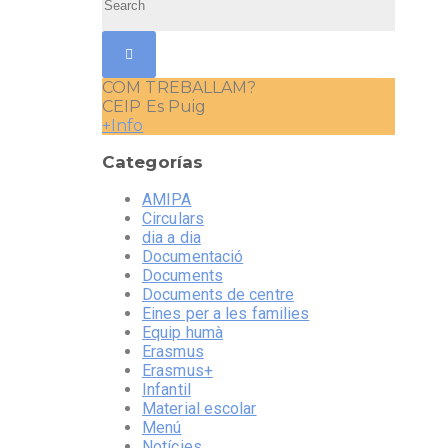
COM TREBALLAM?
CEIP Es Puig
+Info
Categorías
AMIPA
Circulars
dia a dia
Documentació
Documents
Documents de centre
Eines per a les families
Equip humà
Erasmus
Erasmus+
Infantil
Material escolar
Menú
Notícies