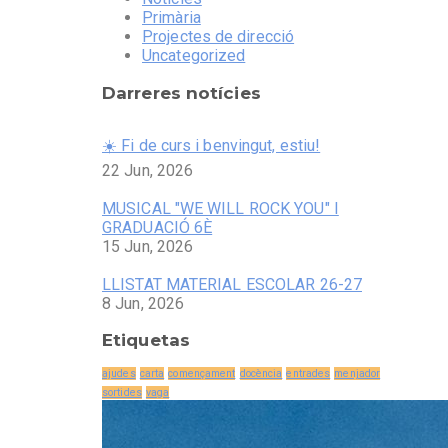
Primària
Projectes de direcció
Uncategorized
Darreres notícies
☀️ Fi de curs i benvingut, estiu!
22 Jun, 2026
MUSICAL "WE WILL ROCK YOU" I
GRADUACIÓ 6È
15 Jun, 2026
LLISTAT MATERIAL ESCOLAR 26-27
8 Jun, 2026
Etiquetas
ajudes
carta
començament
docència
entrades
menjador
sortides
vaga