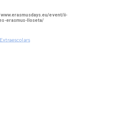
//www.erasmusdays.eu/event/ii-
es-erasmus-lloseta/
 Extraescolars