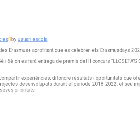
cies
by
usuari escola
nades Erasmus+ aprofitant que es celebren els Erasmusdays 202
5è i 6è on es farà entrega de premis del II concurs “LLOSETA’
compartir experiències, difondre resultats i oportunitats que ofe
rojectes desenvolupats durant el període 2018-2022, el seu im
eves prioritats.