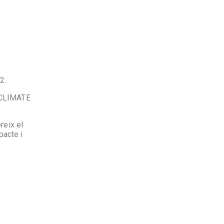
2.
S CLIMATE
reix el
pacte i