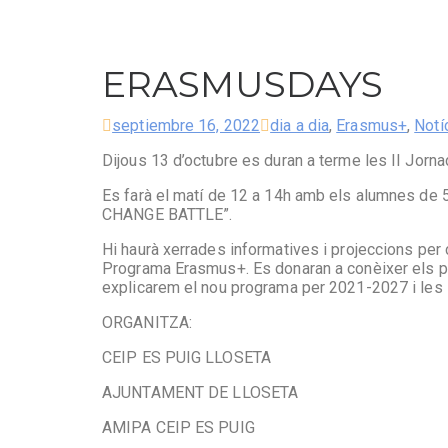
ERASMUSDAYS
septiembre 16, 2022
dia a dia
,
Erasmus+
,
Notí
Dijous 13 d’octubre es duran a terme les II Jor
Es farà el matí de 12 a 14h amb els alumnes de 
CHANGE BATTLE”.
Hi haurà xerrades informatives i projeccions per 
Programa Erasmus+. Es donaran a conèixer els p
explicarem el nou programa per 2021-2027 i les s
ORGANITZA:
CEIP ES PUIG LLOSETA
AJUNTAMENT DE LLOSETA
AMIPA CEIP ES PUIG