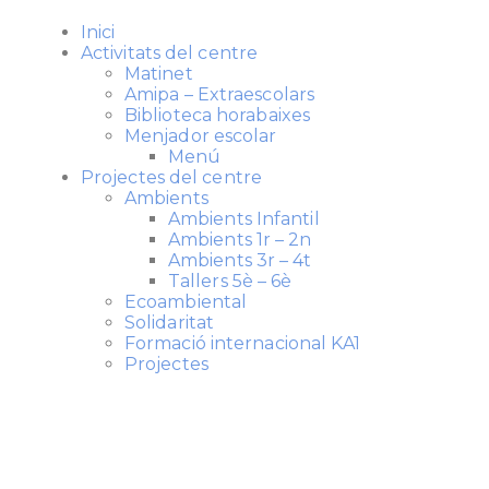
Inici
Activitats del centre
Matinet
Amipa – Extraescolars
Biblioteca horabaixes
Menjador escolar
Menú
Projectes del centre
Ambients
Ambients Infantil
Ambients 1r – 2n
Ambients 3r – 4t
Tallers 5è – 6è
Ecoambiental
Solidaritat
Formació internacional KA1
Projectes