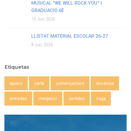
MUSICAL "WE WILL ROCK YOU" I
GRADUACIÓ 6È
15 Jun, 2026
LLISTAT MATERIAL ESCOLAR 26-27
8 Jun, 2026
Etiquetas
ajudes
carta
començament
docència
entrades
menjador
sortides
vaga