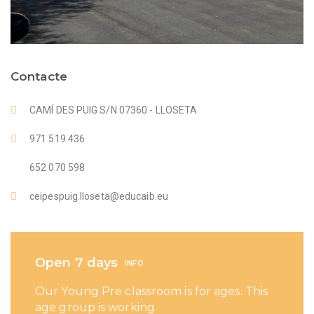
Contacte
CAMÍ DES PUIG S/N 07360 - LLOSETA
971 519 436
652 070 598
ceipespuig.lloseta@educaib.eu
Open 7 days
INFO
Our Young Pre classroom is for ages. This
age group is working