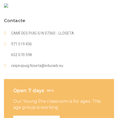
Contacte
CAMÍ DES PUIG S/N 07360 - LLOSETA
971 519 436
652 070 598
ceipespuig.lloseta@educaib.eu
Open 7 days
INFO
Our Young Pre classroom is for ages. This
age group is working