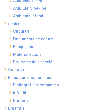
Ambients 3r - 4t
AMBIENTS 5è - 6è
Ambients Infantil
centre
Circulars
Documents de centre
Equip humà
Material escolar
Projectes de direcció
Contacte
Eines per a les famílies
Bibliografia recomanada
Infantil
Primaria
Erasmus