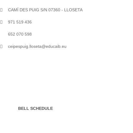
CAMÍ DES PUIG S/N 07360 - LLOSETA
971 519 436
652 070 598
ceipespuig.lloseta@educaib.eu
Open 7 days
INFO
Our Young Pre classroom is for ages. This age group
is working
BELL SCHEDULE