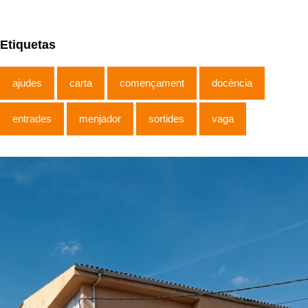
Etiquetas
ajudes
carta
començament
docència
entrades
menjador
sortides
vaga