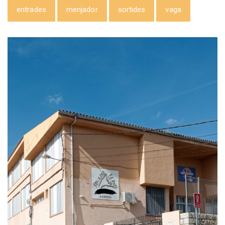
entrades
menjador
sortides
vaga