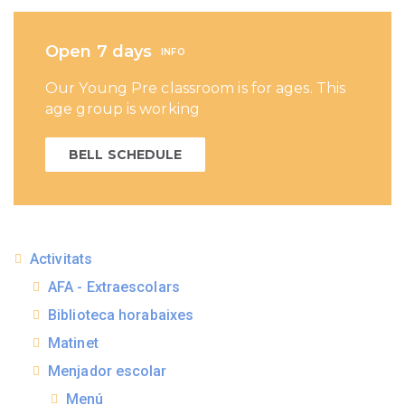
Open 7 days
INFO
Our Young Pre classroom is for ages. This
age group is working
BELL SCHEDULE
Activitats
AFA - Extraescolars
Biblioteca horabaixes
Matinet
Menjador escolar
Menú