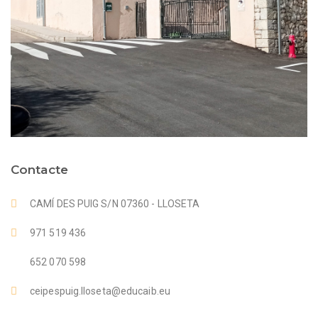
Contacte
CAMÍ DES PUIG S/N 07360 - LLOSETA
971 519 436
652 070 598
ceipespuig.lloseta@educaib.eu