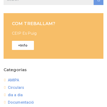
COM TREBALLAM?
CEIP Es Puig
+Info
Categorías
AMIPA
Circulars
dia a dia
Documentació