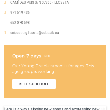
CAMÍ DES PUIG S/N 07360 - LLOSETA
971 519 436
652 070 598
ceipespuig.lloseta@educaib.eu
Open 7 days
INFO
Our Young Pre classroom is for ages. This
age group is working
BELL SCHEDULE
Here is always singing new songs and expressing new