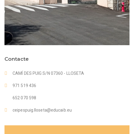
Contacte
CAMÍ DES PUIG S/N 07360 - LLOSETA
971 519 436
652 070 598
ceipespuig.lloseta@educaib.eu