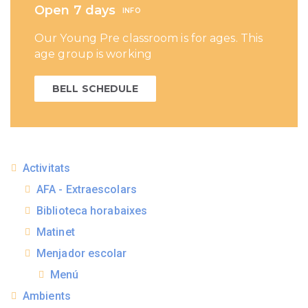
Open 7 days
INFO
Our Young Pre classroom is for ages. This
age group is working
BELL SCHEDULE
Activitats
AFA - Extraescolars
Biblioteca horabaixes
Matinet
Menjador escolar
Menú
Ambients