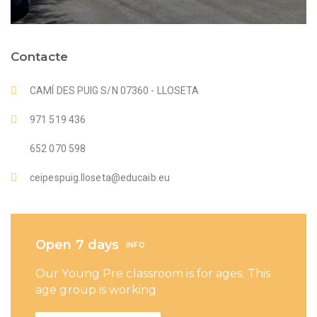
Contacte
CAMÍ DES PUIG S/N 07360 - LLOSETA
971 519 436
652 070 598
ceipespuig.lloseta@educaib.eu
Open 7 days
INFO
Our Young Pre classroom is for ages. This
age group is working