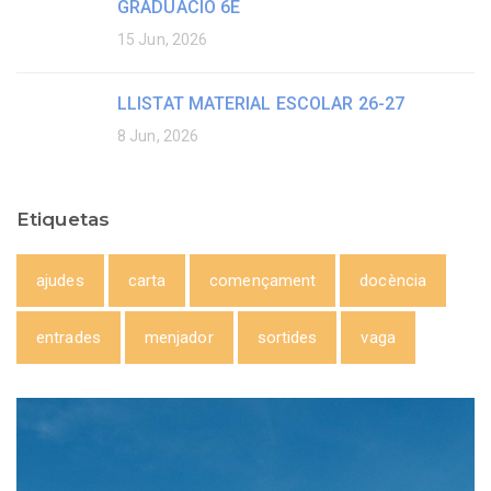
GRADUACIÓ 6È
15 Jun, 2026
LLISTAT MATERIAL ESCOLAR 26-27
8 Jun, 2026
Etiquetas
ajudes
carta
començament
docència
entrades
menjador
sortides
vaga