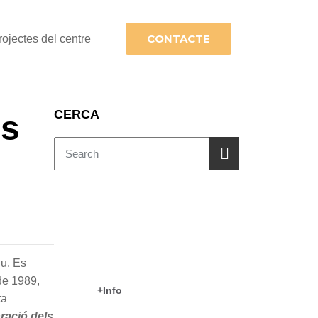
CONTACTE
rojectes del centre
CERCA
ls
COM TREBALLAM?
CEIP Es Puig
iu. Es
de 1989,
+Info
ta
ració dels