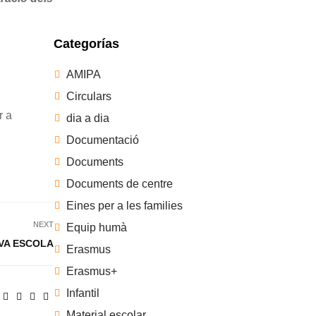
Categorías
AMIPA
Circulars
r a
dia a dia
Documentació
Documents
Documents de centre
Eines per a les families
NEXT
Equip humà
EVA ESCOLA
Erasmus
Erasmus+
Infantil
Material escolar