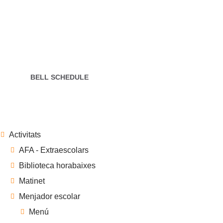
Open 7 days
INFO
Our Young Pre classroom is for ages. This age group
is working
BELL SCHEDULE
Activitats
AFA - Extraescolars
Biblioteca horabaixes
Matinet
Menjador escolar
Menú