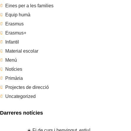
Eines per a les families
Equip humà
Erasmus
Erasmus+
Infantil
Material escolar
Menú
Notícies
Primària
Projectes de direcció
Uncategorized
Darreres notícies
☀️ Fi de curs i benvingut, estiu!