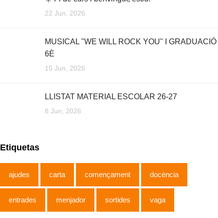
22 Jun, 2026
MUSICAL "WE WILL ROCK YOU" I GRADUACIÓ
6È
15 Jun, 2026
LLISTAT MATERIAL ESCOLAR 26-27
8 Jun, 2026
Etiquetas
ajudes
carta
començament
docència
entrades
menjador
sortides
vaga