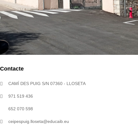
Contacte
CAMÍ DES PUIG S/N 07360 - LLOSETA
971 519 436
652 070 598
ceipespuig.lloseta@educaib.eu